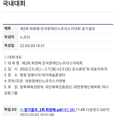
국내대회
제목
제2회 회장배 전국장애인노르딕스키대회 경기결과
작성자
노르딕
작성일
22-03-03 10:51
□ 대회개요
1. 대 회 명 : 제2회 회장배 전국장애인노르딕스키대회
2. 일 시 : 2022.2.5.(토) ~ 2.7.(월) ※2.5.(토) 공식훈련 및 대표자회의
3. 장 소 : 평창 알펜시아 바이애슬론센터
4. 주최/주관 : 대한장애인노르딕스키연맹
5. 후 원 : 문화체육관광부, 국민체육진흥공단, 대한장애인체육회, 하나
금융그룹​
파일 #0
경기결과_2회 회장배.pdf
(61.5K)
114회 다운로드
DATE :
2022-03-03 10:51:08