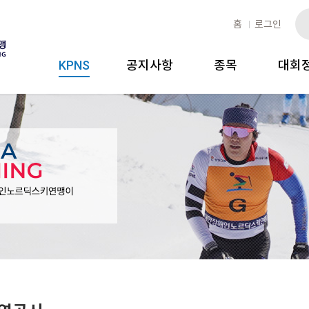
홈
로그인
KPNS
공지사항
종목
대회
인사말
공지사항
소개
국내
연혁
선거관련
선수단
제 규정
경기규정
조직도
포토앨범
경영공시