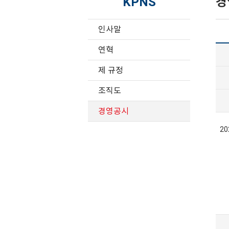
KPNS
경
인사말
연혁
제 규정
조직도
경영공시
2