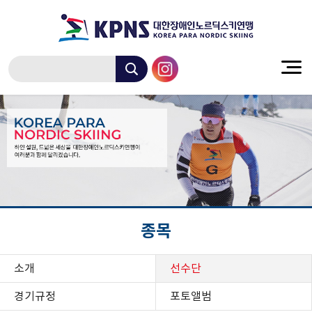
종목
소개
선수단
경기규정
포토앨범